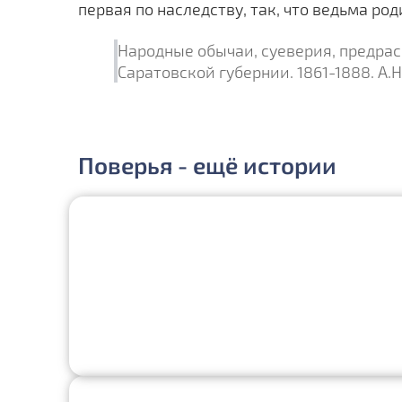
первая по наследству, так, что ведьма род
Народные обычаи, суеверия, предрас
Саратовской губернии. 1861-1888. А.Н
Поверья - ещё истории
Визит мертвеца
Мертвецы ходят к тем, кто о них тоскует
Явление Степана Разина