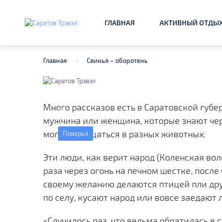
ГЛАВНАЯ
АКТИВНЫЙ ОТДЫ
Главная
Свинья – оборотень
Свинья – оборотен
Много рассказов есть в Саратовской губер
Рассказы крестьян Саратовской облас
мужчина или женщина, которые знают че
могут обращаться в разных животных.
Поверья
Эти люди, как верит народ (Коленская вол
раза через огонь на печном шестке, после
своему желанию делаются птицей пли дру
по селу, кусают народ или вовсе заедают 
«Случилось раз, что ведьма обратилась в 