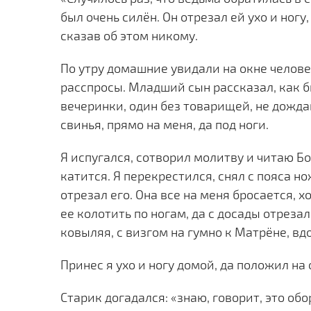
был очень силён. Он отрезал ей ухо и ногу
сказав об этом никому.
По утру домашние увидали на окне челове
расспросы. Младший сын рассказал, как б
вечеринки, один без товарищей, не дожда
свинья, прямо на меня, да под ноги.
Я испугался, сотворил молитву и читаю Бо
катится. Я перекрестился, снял с пояса но
отрезал его. Она все на меня бросается, хо
ее колотить по ногам, да с досады отрезал
ковыляя, с визгом на гумно к Матрёне, вдо
Принес я ухо и ногу домой, да положил на 
Старик догадался: «знаю, говорит, это обо