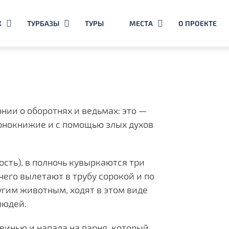
Х
ТУРБАЗЫ
ТУРЫ
МЕСТА
О ПРОЕКТЕ
ь
нии о оборотнях и ведьмах: это —
ти
рнокнижие и с помощью злых духов
ость), в полночь кувыркаются три
 чего вылетают в трубу сорокой и по
гим животным, ходят в этом виде
людей.
свинью и напала на парня, который